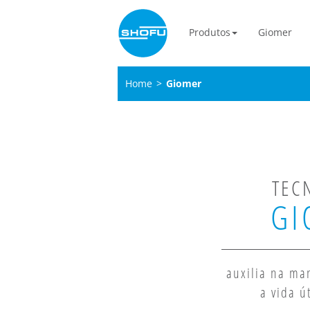
Produtos
Giomer
Home
>
Giomer
TEC
GI
auxilia na ma
a vida ú