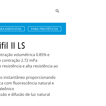
ARA DENTISTAS
PARA PROTÉTICOS
fil II LS
ntração volumétrica 0.85% e
e contração 2.72 mPa
 resistência e alta resistência ao
o instantâneo proporcionando
ca com fluorescência natural e
aleônico
são e difusão de luz natural