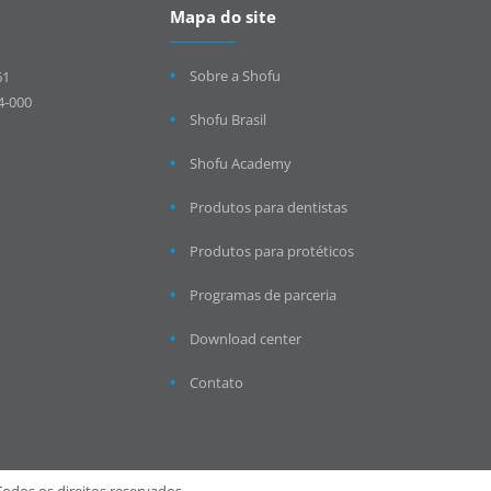
Mapa do site
Sobre a Shofu
61
4-000
Shofu Brasil
Shofu Academy
Produtos para dentistas
Produtos para protéticos
Programas de parceria
Download center
Contato