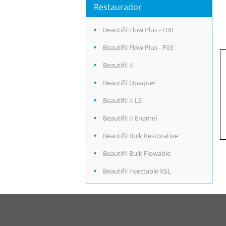
Restaurador
Beautifil Flow Plus - F00
Beautifil Flow Plus - F03
Beautifil II
Beautifil Opaquer
Beautifil II LS
Beautifil II Enamel
Beautifil Bulk Restorative
Beautifil Bulk Flowable
Beautifil Injectable XSL