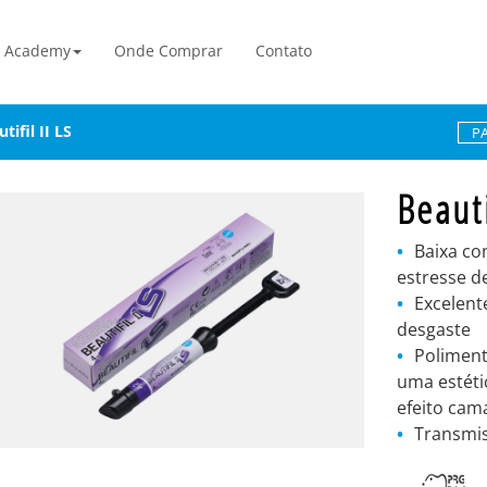
Academy
Onde Comprar
Contato
tifil II LS
P
Beauti
Baixa co
estresse d
Excelente
desgaste
Poliment
uma estéti
efeito cam
Transmis