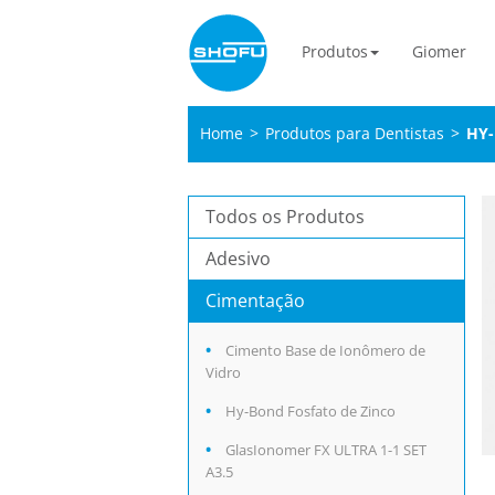
Produtos
Giomer
Home
>
Produtos para Dentistas
>
HY-
Todos os Produtos
Adesivo
Cimentação
Cimento Base de Ionômero de
Vidro
Hy-Bond Fosfato de Zinco
GlasIonomer FX ULTRA 1-1 SET
A3.5