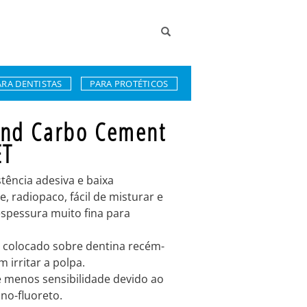
ARA DENTISTAS
PARA PROTÉTICOS
nd Carbo Cement
ET
stência adesiva e baixa
e, radiopaco, fácil de misturar e
pessura muito fina para
 colocado sobre dentina recém-
 irritar a polpa.
menos sensibilidade devido ao
ino-fluoreto.