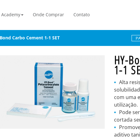
Academy
Onde Comprar
Contato
Bond Carbo Cement 1-1 SET
P
HY-Bo
1-1 S
Alta resi
solubilidad
com uma es
utilização.
Pode ser
cortada sem
Promove 
aditivo tan